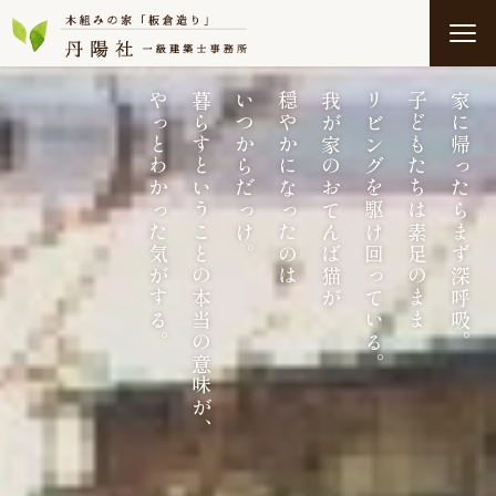
やっとわかった気がする。
暮らすということの本当の意味が、
いつからだっけ。
穏やかになったのは
我が家のおてんば猫が
リビングを駆け回っている。
子どもたちは素足のまま
家に帰ったらまず深呼吸。