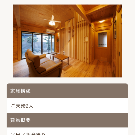
家族構成
ご夫婦2人
建物概要
平屋／板倉造り