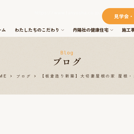
https://www.tanyosha.co.jp/
見学会・
ーム
わたしたちのこだわり
丹陽社の健康住宅
施工
Blog
ブログ
【板倉造り新築】大切妻屋根の家 屋根・
ブログ
ME