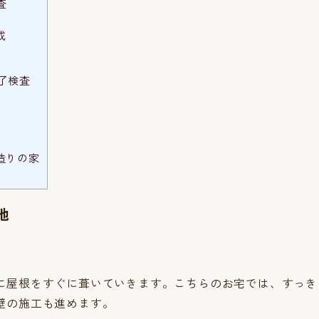
査
成
了検査
造りの家
地
に屋根をすぐに葺いていきます。こちらのお宅では、すっき
壁の施工も進めます。