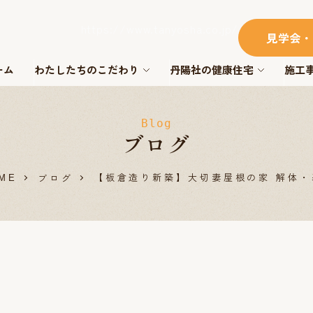
https://www.tanyosha.co.jp/
見学会・
ーム
わたしたちのこだわり
丹陽社の健康住宅
施工
Blog
ブログ
【板倉造り新築】大切妻屋根の家 解体・
ブログ
ME