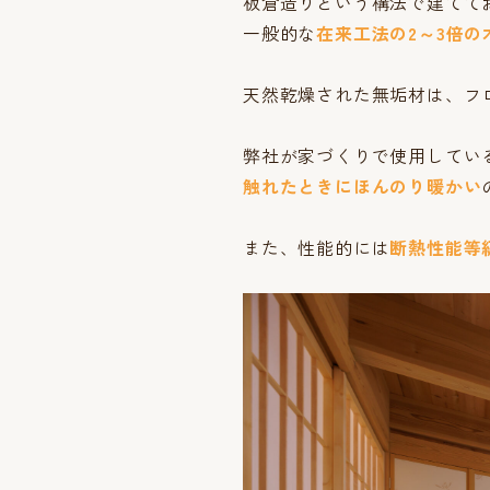
板倉造りという構法で建てて
一般的な
在来工法の2～3倍の
天然乾燥された無垢材は、フ
弊社が家づくりで使用してい
触れたときにほんのり暖かい
また、性能的には
断熱性能等