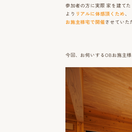
参加者の方に実際 家を建て
より
リアルに体感頂くため
、
お施主様宅で開催
させていた
今回、お伺いするOBお施主