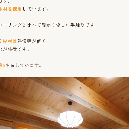
おり、
木材を使用
しています。
ローリングと比べて暖かく優しい手触りです。
る
杉材は
熱伝導が低く、
のが特徴です。
級5
を有しています。