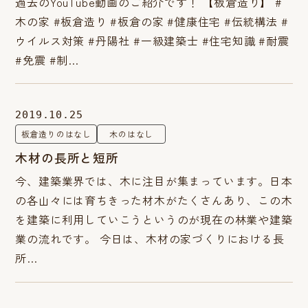
過去のYouTube動画のご紹介です！ 【板倉造り】 #
木の家 #板倉造り #板倉の家 #健康住宅 #伝統構法 #
ウイルス対策 #丹陽社 #一級建築士 #住宅知識 #耐震
#免震 #制…
2019.10.25
板倉造りのはなし
木のはなし
木材の長所と短所
今、建築業界では、木に注目が集まっています。日本
の各山々には育ちきった材木がたくさんあり、この木
を建築に利用していこうというのが現在の林業や建築
業の流れです。 今日は、木材の家づくりにおける長
所…