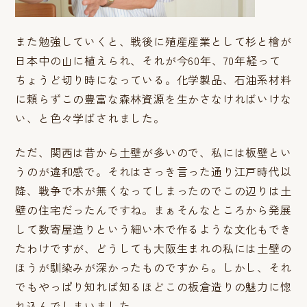
また勉強していくと、戦後に殖産産業として杉と檜が
日本中の山に植えられ、それが今60年、70年経って
ちょうど切り時になっている。化学製品、石油系材料
に頼らずこの豊富な森林資源を生かさなければいけな
い、と色々学ばされました。
ただ、関西は昔から土壁が多いので、私には板壁とい
うのが違和感で。それはさっき言った通り江戸時代以
降、戦争で木が無くなってしまったのでこの辺りは土
壁の住宅だったんですね。まぁそんなところから発展
して数寄屋造りという細い木で作るような文化もでき
たわけですが、どうしても大阪生まれの私には土壁の
ほうが馴染みが深かったものですから。しかし、それ
でもやっぱり知れば知るほどこの板倉造りの魅力に惚
れ込んでしまいました。