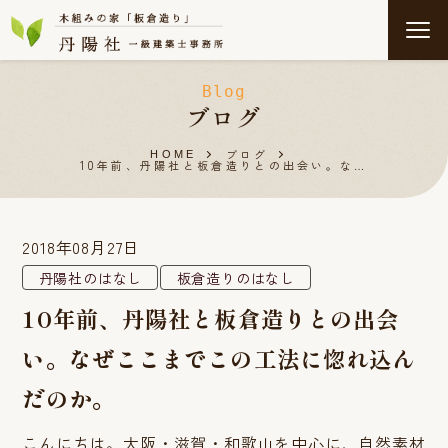
Blog
ブログ
ブログ
HOME
10年前、丹陽社と板倉造りとの出会い。な…
2018年08月27日
丹陽社のはなし
板倉造りのはなし
10年前、丹陽社と板倉造りとの出会
い。なぜここまでこの工法に惚れ込ん
だのか。
こんにちは。大阪・滋賀・和歌山を中心に、自然素材