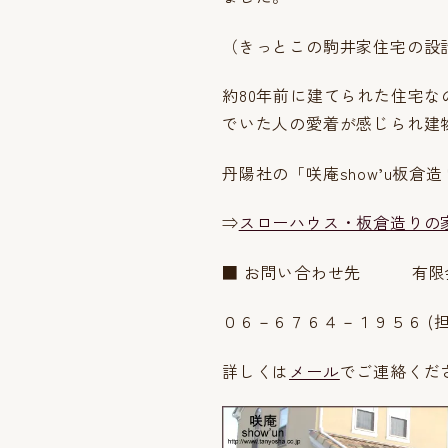
（きっとこの駒井家住宅の設
約80年前に建てられた住宅
でいた人の愛着が感じられ建
丹陽社の「咲庵show’u板
⇒
スローハウス・板倉造りの
■ お問い合わせ先 有限会
０６－６７６４－１９５６ (担
詳しくは
メール
でご連絡くだ