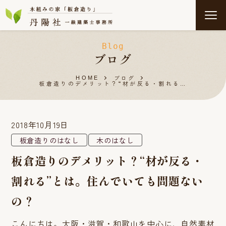
Blog
ブログ
ブログ
HOME
板倉造りのデメリット？“材が反る・割れる…
2018年10月19日
板倉造りのはなし
木のはなし
板倉造りのデメリット？“材が反る・
割れる”とは。住んでいても問題ない
の？
こんにちは。大阪・滋賀・和歌山を中心に、自然素材