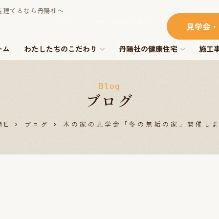
を建てるなら丹陽社へ
https://www.tanyosha.co.jp/
見学会・
ーム
わたしたちのこだわり
丹陽社の健康住宅
施工
Blog
ブログ
木の家の見学会「冬の無垢の家」開催し
ブログ
ME