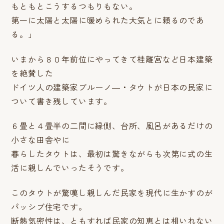
もともとこうするつもりもない。
第一に太陽と太陽に暖められた大気とに頼るのであ
る。」
いまから８０年前位にやってきて桂離宮など日本建築
を絶賛した
ドイツ人の建築家ブルーノ―・タウトが日本の民家に
ついて書き残しています。
６畳と４畳半の二間に縁側、台所、風呂があるだけの
小さな田舎やに
暮らしたタウトは、最初は驚きながらも次第に式の生
活に親しんでいったそうです。
このタウトが驚嘆し親しんだ民家を現代に生かすのが
パッシブ住宅です。
断熱気密性は、ともすれば民家の知恵とは相いれない